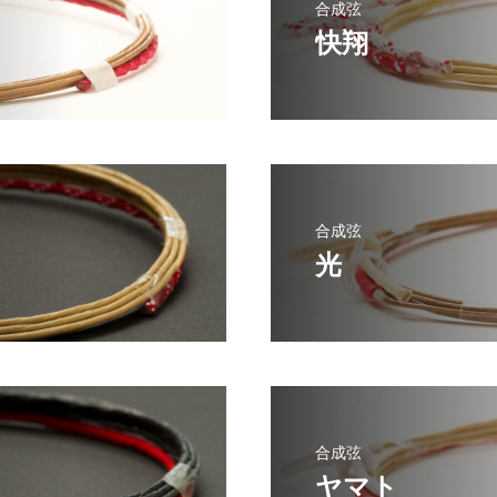
合成弦
快翔
合成弦
光
合成弦
ヤマト