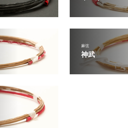
麻弦
神武