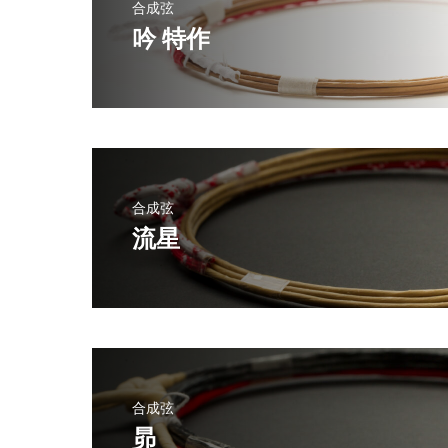
合成弦
吟 特作
合成弦
流星
合成弦
昴